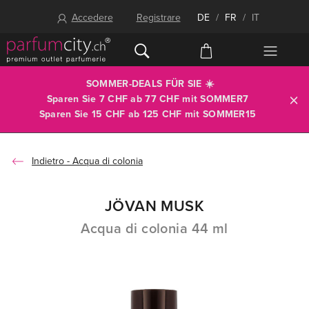
Accedere
Registrare
DE
/
FR
/
IT
SOMMER-DEALS FÜR SIE ☀️
Sparen Sie 7 CHF ab 77 CHF mit
SOMMER7
Sparen Sie 15 CHF ab 125 CHF mit
SOMMER15
Acqua di colonia
JÖVAN MUSK
Acqua di colonia 44 ml