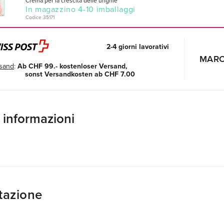
Crema per la crescita delle unghie
In magazzino 4-10 imballaggi
Codice 35171
2-4 giorni lavorativi
MAR
sand
:
Ab CHF 99.- kostenloser Versand,
sonst Versandkosten ab CHF 7.00
e informazioni
tazione