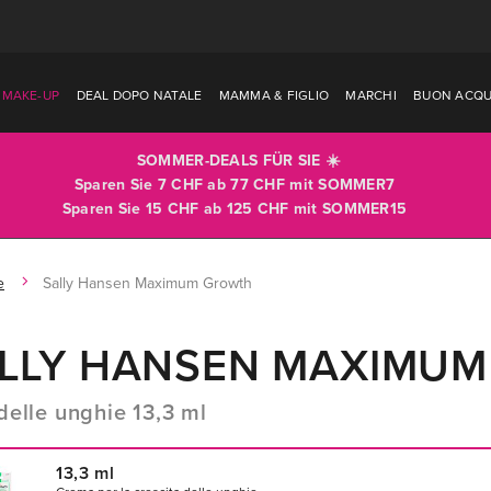
MAKE-UP
DEAL DOPO NATALE
MAMMA & FIGLIO
MARCHI
BUON ACQU
SOMMER-DEALS FÜR SIE ☀️
Sparen Sie 7 CHF ab 77 CHF mit
SOMMER7
Sparen Sie 15 CHF ab 125 CHF mit
SOMMER15
e
Sally Hansen Maximum Growth
LLY HANSEN MAXIMU
delle unghie 13,3 ml
13,3 ml