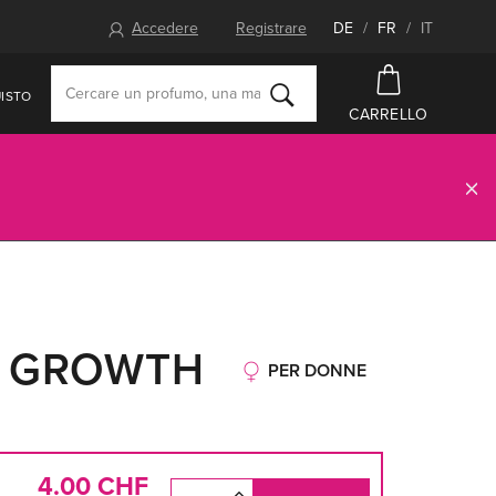
Accedere
Registrare
DE
/
FR
/
IT
ISTO
CARRELLO
M GROWTH
PER DONNE
4.00 CHF