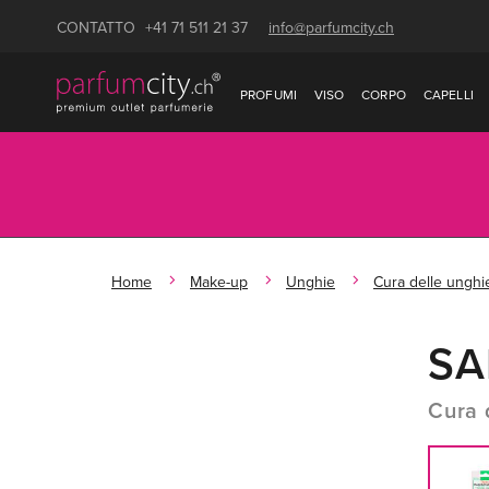
CONTATTO
+41 71 511 21 37
info@parfumcity.ch
PROFUMI
VISO
CORPO
CAPELLI
Home
Make-up
Unghie
Cura delle unghi
SA
Cura 