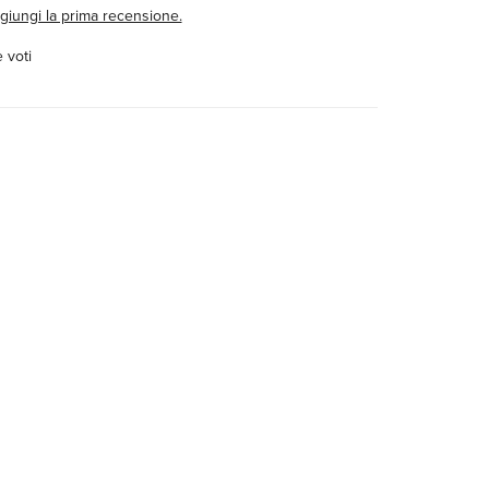
giungi la prima recensione.
 voti