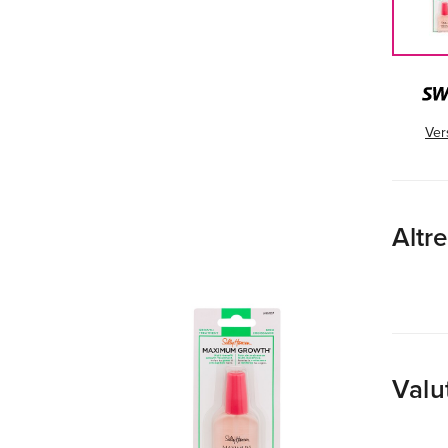
Ver
Altr
Valu