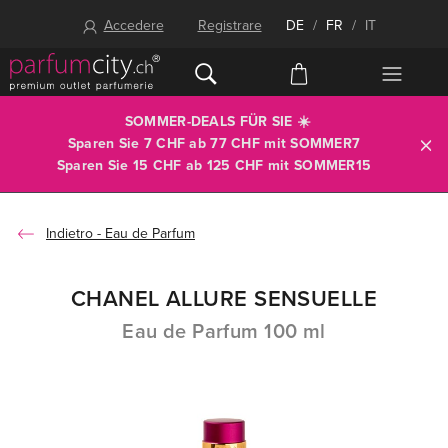
Accedere
Registrare
DE
/
FR
/
IT
SOMMER-DEALS FÜR SIE ☀️
Sparen Sie 7 CHF ab 77 CHF mit
SOMMER7
Sparen Sie 15 CHF ab 125 CHF mit
SOMMER15
Eau de Parfum
CHANEL ALLURE SENSUELLE
Eau de Parfum 100 ml