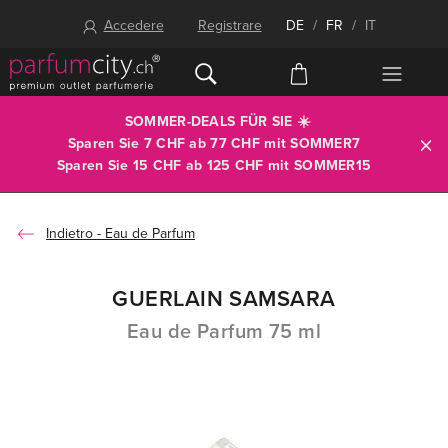
Accedere
Registrare
DE
/
FR
/
IT
SOMMER-DEALS FÜR SIE ☀️
Sparen Sie 7 CHF ab 77 CHF mit
SOMMER7
Sparen Sie 15 CHF ab 125 CHF mit
SOMMER15
Eau de Parfum
GUERLAIN SAMSARA
Eau de Parfum 75 ml