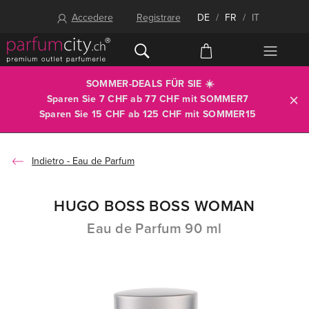
Accedere
Registrare
DE
/
FR
/
IT
SOMMER-DEALS FÜR SIE ☀️
Sparen Sie 7 CHF ab 77 CHF mit
SOMMER7
Sparen Sie 15 CHF ab 125 CHF mit
SOMMER15
Eau de Parfum
HUGO BOSS BOSS WOMAN
Eau de Parfum 90 ml