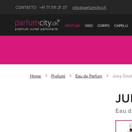
CONTATTO
+41 71 511 21 37
info@parfumcity.ch
PROFUMI
VISO
CORPO
CAPELLI
Home
Profumi
Eau de Parfum
Juicy Cout
JU
Eau d