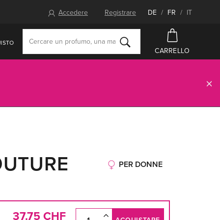
Accedere
Registrare
DE
/
FR
/
IT
ISTO
CARRELLO
OUTURE
PER DONNE
37.75 CHF