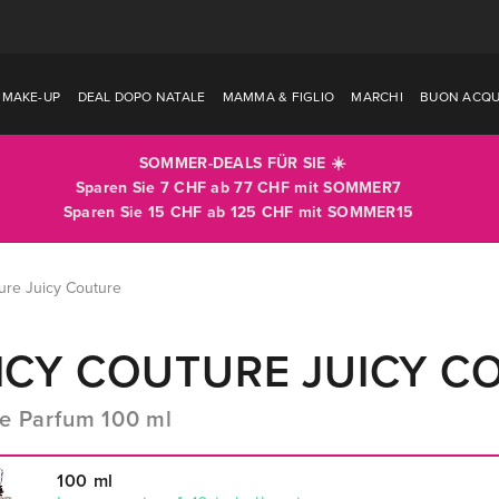
MAKE-UP
DEAL DOPO NATALE
MAMMA & FIGLIO
MARCHI
BUON ACQU
SOMMER-DEALS FÜR SIE ☀️
Sparen Sie 7 CHF ab 77 CHF mit
SOMMER7
Sparen Sie 15 CHF ab 125 CHF mit
SOMMER15
ure Juicy Couture
ICY COUTURE JUICY C
e Parfum 100 ml
100 ml