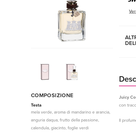
Ver
ALT
DEL
Desc
COMPOSIZIONE
Juicy Co
Testa
con tracc
mela verde, aroma di mandarino e arancia,
anguria daqua, frutto della passione,
Il profu
calendula, giacinto, foglie verdi