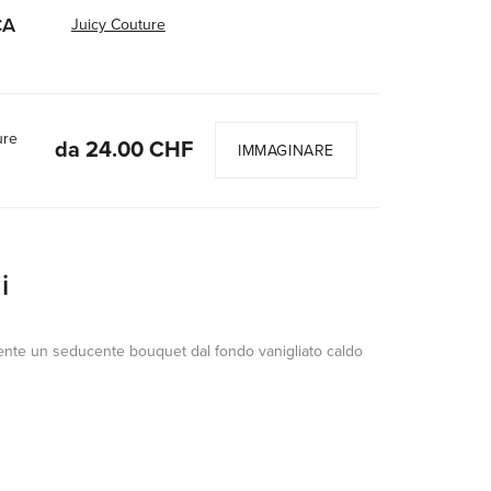
CA
Juicy Couture
ure
da 24.00 CHF
IMMAGINARE
i
ente un seducente bouquet dal fondo vanigliato caldo