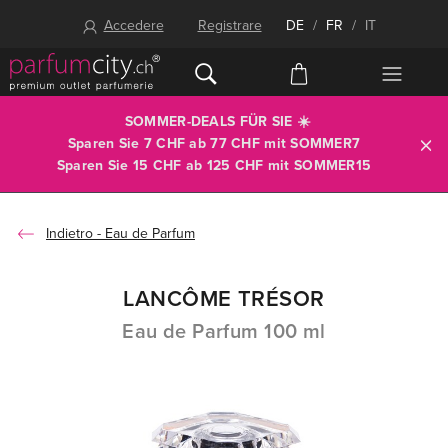
Accedere
Registrare
DE
/
FR
/
IT
SOMMER-DEALS FÜR SIE ☀️
Sparen Sie 7 CHF ab 77 CHF mit
SOMMER7
Sparen Sie 15 CHF ab 125 CHF mit
SOMMER15
Eau de Parfum
LANCÔME TRÉSOR
Eau de Parfum 100 ml