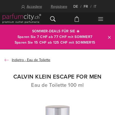
Accedere
Registrare
DE
/
FR
/
IT
SOMMER-DEALS FÜR SIE ☀️
Sparen Sie 7 CHF ab 77 CHF mit
SOMMER7
Sparen Sie 15 CHF ab 125 CHF mit
SOMMER15
Eau de Toilette
CALVIN KLEIN ESCAPE FOR MEN
Eau de Toilette 100 ml