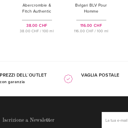
Abercrombie &
Bvlgari BLV Pour
Fitch Authentic
Homme
Night
38.00 CHF
116.00 CHF
38.00 CHF / 100 ml
116.00 CHF / 100 ml
PREZZI DELL´OUTLET
VAGLIA POSTALE
con garanzia
Iscrizione a Newsletter