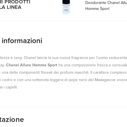
RI PRODOTTI
Deodorante Chanel All
LA LINEA
Homme Sport
e informazioni
alezza è sexy. Chanel lancia la sua nuova fragranza per l’uomo seducente
lay.
Chanel Allure Homme Sport
ha una composizione fresca e sensuale d
- una delle componenti floreali dei profumi maschili. Il carattere comples
i cedro e con una sottonota leggera di pepe nero del Madagascar evoca l
a i capelli.
tazione