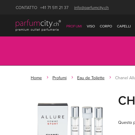
CONTATTO
+41 71 511 21 37
info@parfumcity.ch
PROFUMI
VISO
CORPO
CAPELLI
Home
Profumi
Eau de Toilette
Chanel Al
CH
Questo p