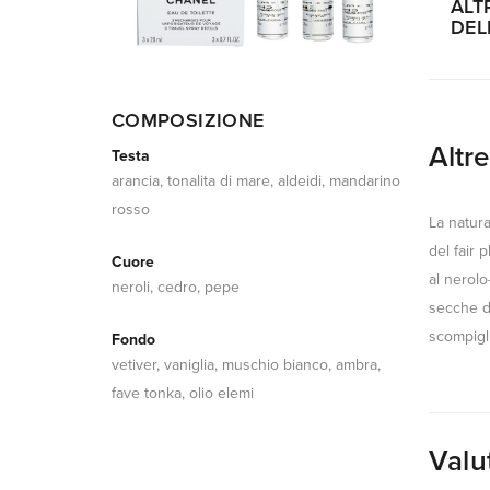
ALT
DEL
COMPOSIZIONE
Altr
Testa
arancia, tonalita di mare, aldeidi, mandarino
rosso
La natur
del fair p
Cuore
al nerolo
neroli, cedro, pepe
secche d
scompigli
Fondo
vetiver, vaniglia, muschio bianco, ambra,
fave tonka, olio elemi
Valu