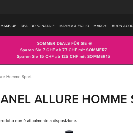
MAKE-UP
DEAL DOPO NATALE
MAMMA & FIGLIO
MARCHI
BUON ACQU
SOMMER-DEALS FÜR SIE ☀️
Sparen Sie 7 CHF ab 77 CHF mit
SOMMER7
Sparen Sie 15 CHF ab 125 CHF mit
SOMMER15
lure Homme Sport
ANEL ALLURE HOMME 
rodotto non è attualmente a disposizione.