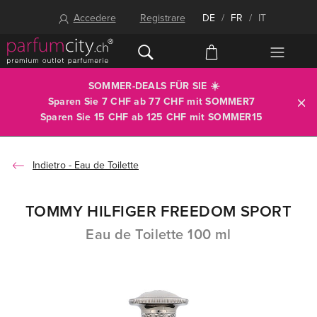
Accedere
Registrare
DE
/
FR
/
IT
SOMMER-DEALS FÜR SIE ☀️
Sparen Sie 7 CHF ab 77 CHF mit
SOMMER7
Sparen Sie 15 CHF ab 125 CHF mit
SOMMER15
Eau de Toilette
TOMMY HILFIGER FREEDOM SPORT
Eau de Toilette 100 ml